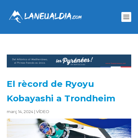
El rècord de Ryoyu
Kobayashi a Trondheim
març 14, 2024
|
VÍDEO