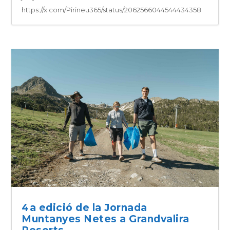
https://x.com/Pirineu365/status/2062566044544434358
4a edició de la Jornada
Muntanyes Netes a Grandvalira