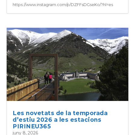
https://www.instagram.com/p/DZFFsDGseKo/?hl=es
Les novetats de la temporada
d’estiu 2026 a les estacions
PIRINEU365
juny 8, 2026