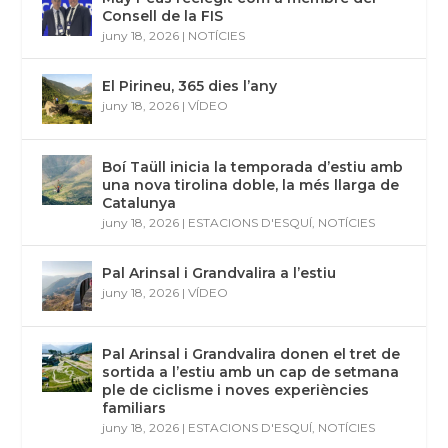
Consell de la FIS
juny 18, 2026
|
NOTÍCIES
El Pirineu, 365 dies l’any
juny 18, 2026
|
VÍDEO
Boí Taüll inicia la temporada d’estiu amb
una nova tirolina doble, la més llarga de
Catalunya
juny 18, 2026
|
ESTACIONS D'ESQUÍ
,
NOTÍCIES
Pal Arinsal i Grandvalira a l’estiu
juny 18, 2026
|
VÍDEO
Pal Arinsal i Grandvalira donen el tret de
sortida a l’estiu amb un cap de setmana
ple de ciclisme i noves experiències
familiars
juny 18, 2026
|
ESTACIONS D'ESQUÍ
,
NOTÍCIES