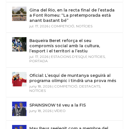
Gina del Rio, en la recta final de l’estada
a Font Romeu: “La pretemporada està
anant bastant bé”
jul. 17, 2026
|
COMPETICIÓ
,
NOTÍCIES
Baqueira Beret reforça el seu
compromís social amb la cultura,
l’esport i el territori a l’estiu
jul. 17, 2026
|
ESTACIONS D'ESQUÍ
,
NOTÍCIES
,
PORTADA
Oficial: L’esquí de muntanya seguirà al
programa olímpic i tindrà una prova més
juny 18, 2026
|
COMPETICIÓ
,
DESTACATS
,
NOTÍCIES
SPAINSNOW té veu a la FIS
juny 18, 2026
|
VÍDEO
May Peus reelegit com a membre del