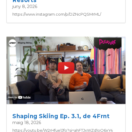
Resorts
juny 8, 2026
https://www.instagram.com/p/DZNcPQSMrML/
Shaping Skiing Ep. 3.1, de 4Frnt
maig 18, 2026
https://youtu.be/W2rHfue1Jfo?si=ahFTJxWZd1oO6xY4