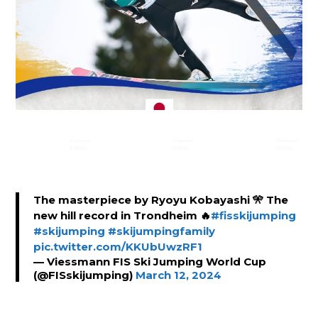
The masterpiece by Ryoyu Kobayashi 🎌 The
new hill record in Trondheim 🔥
#fisskijumping
#skijumping
#skijumpingfamily
pic.twitter.com/KKUbUwzRF1
— Viessmann FIS Ski Jumping World Cup
(@FISskijumping)
March 12, 2024