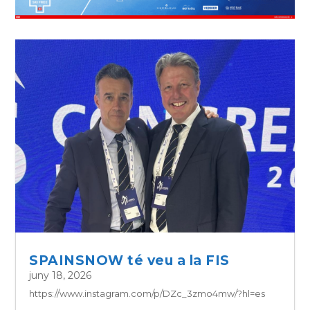
SPAINSNOW té veu a la FIS
juny 18, 2026
https://www.instagram.com/p/DZc_3zmo4mw/?hl=es