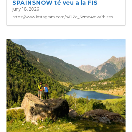
SPAINSNOW té veu a la FIS
juny 18, 2026
https://www.instagram.com/p/DZc_3zmo4mw/?hl=es