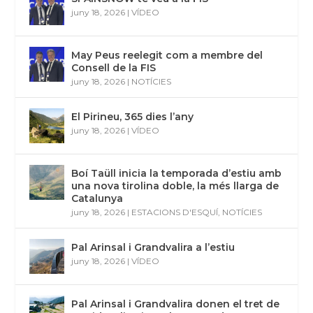
juny 18, 2026
|
VÍDEO
May Peus reelegit com a membre del
Consell de la FIS
juny 18, 2026
|
NOTÍCIES
El Pirineu, 365 dies l’any
juny 18, 2026
|
VÍDEO
Boí Taüll inicia la temporada d’estiu amb
una nova tirolina doble, la més llarga de
Catalunya
juny 18, 2026
|
ESTACIONS D'ESQUÍ
,
NOTÍCIES
Pal Arinsal i Grandvalira a l’estiu
juny 18, 2026
|
VÍDEO
Pal Arinsal i Grandvalira donen el tret de