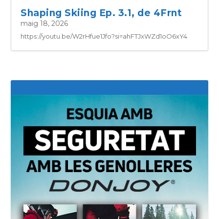
Shaping Skiing Ep. 3.1, de 4Frnt
maig 18, 2026
https://youtu.be/W2rHfue1Jfo?si=ahFTJxWZd1oO6xY4