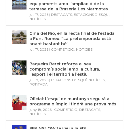
equipaments amb l’ampliació de la
terrassa de la Braseria Les Marmotes
jul. 17, 2026
|
DESTACATS
,
ESTACIONS D'ESQUÍ
,
NOTÍCIES
Gina del Rio, en la recta final de l’estada
a Font Romeu: “La pretemporada està
anant bastant bé”
jul. 17, 2026
|
COMPETICIÓ
,
NOTÍCIES
Baqueira Beret reforça el seu
compromís social amb la cultura,
l’esport i el territori a l’estiu
jul. 17, 2026
|
ESTACIONS D'ESQUÍ
,
NOTÍCIES
,
PORTADA
Oficial: L’esquí de muntanya seguirà al
programa olímpic i tindrà una prova més
juny 18, 2026
|
COMPETICIÓ
,
DESTACATS
,
NOTÍCIES
SPAINSNOW té veu a la FIS