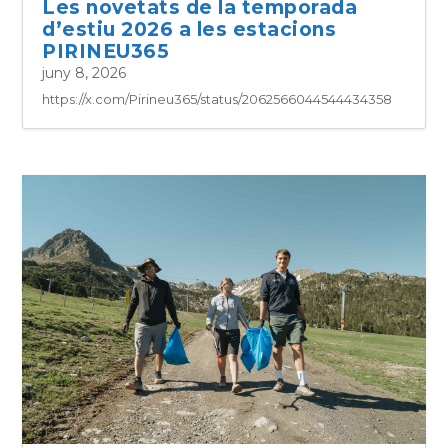
Les novetats de la temporada
d’estiu 2026 a les estacions
PIRINEU365
juny 8, 2026
https://x.com/Pirineu365/status/2062566044544434358