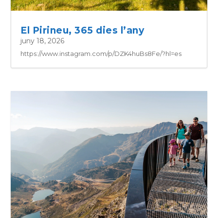
El Pirineu, 365 dies l’any
juny 18, 2026
https://www.instagram.com/p/DZK4huBs8Fe/?hl=es