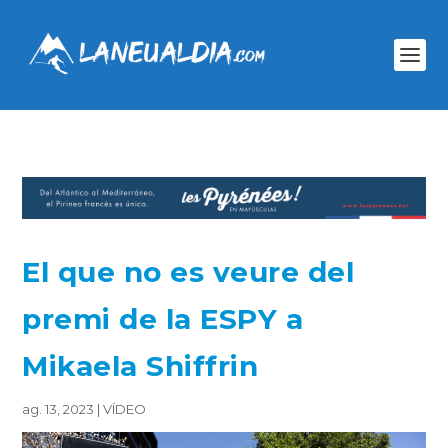
El que no es veure del
premi de la ESPY a
Mikaela Shiffrin
ag. 13, 2023
|
VÍDEO