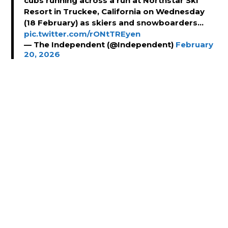
cubs running across a run at Northstar Ski
Resort in Truckee, California on Wednesday
(18 February) as skiers and snowboarders…
pic.twitter.com/rONtTREyen
— The Independent (@Independent)
February
20, 2026