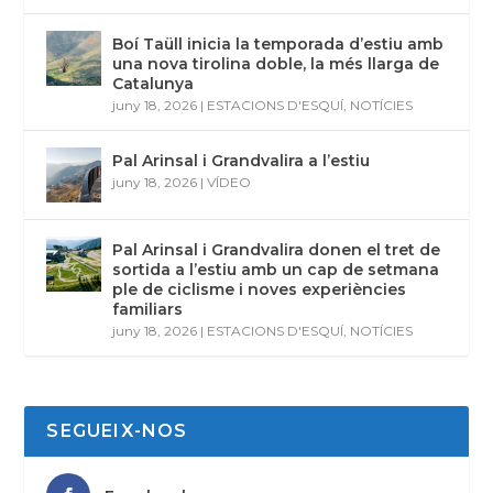
Boí Taüll inicia la temporada d’estiu amb
una nova tirolina doble, la més llarga de
Catalunya
juny 18, 2026
|
ESTACIONS D'ESQUÍ
,
NOTÍCIES
Pal Arinsal i Grandvalira a l’estiu
juny 18, 2026
|
VÍDEO
Pal Arinsal i Grandvalira donen el tret de
sortida a l’estiu amb un cap de setmana
ple de ciclisme i noves experiències
familiars
juny 18, 2026
|
ESTACIONS D'ESQUÍ
,
NOTÍCIES
SEGUEIX-NOS