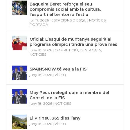
Baqueira Beret reforça el seu
compromís social amb la cultura,
l’esport i el territori a l’estiu
jul. 17, 2026
|
ESTACIONS D'ESQUÍ
,
NOTÍCIES
,
PORTADA
Oficial: L’esquí de muntanya seguirà al
programa olímpic i tindrà una prova més
juny 18, 2026
|
COMPETICIÓ
,
DESTACATS
,
NOTÍCIES
SPAINSNOW té veu a la FIS
juny 18, 2026
|
VÍDEO
May Peus reelegit com a membre del
Consell de la FIS
juny 18, 2026
|
NOTÍCIES
El Pirineu, 365 dies l’any
juny 18, 2026
|
VÍDEO