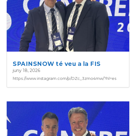
SPAINSNOW té veu a la FIS
juny 18, 2026
https://www.instagram.com/p/DZc_3zmo4mw/?hl=es