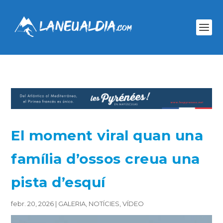
El moment viral quan una
família d’ossos creua una
pista d’esquí
febr. 20, 2026
|
GALERIA
,
NOTÍCIES
,
VÍDEO