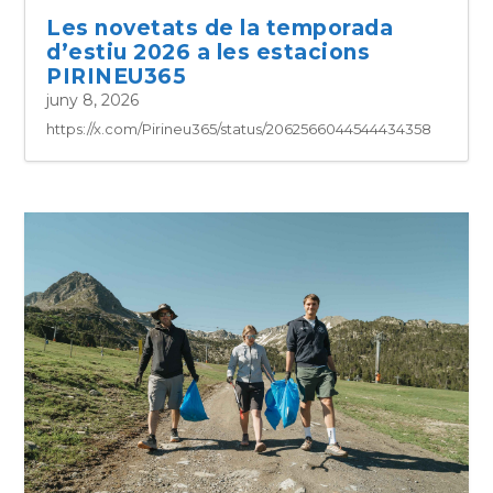
Les novetats de la temporada
d’estiu 2026 a les estacions
PIRINEU365
juny 8, 2026
https://x.com/Pirineu365/status/2062566044544434358