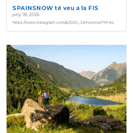
SPAINSNOW té veu a la FIS
juny 18, 2026
https://www.instagram.com/p/DZc_3zmo4mw/?hl=es