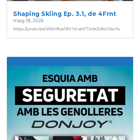
Shaping Skiing Ep. 3.1, de 4Frnt
maig 18, 2026
https://youtu.be/W2rHfue1Jfo?si=ahFTJxWZd1oO6xY4