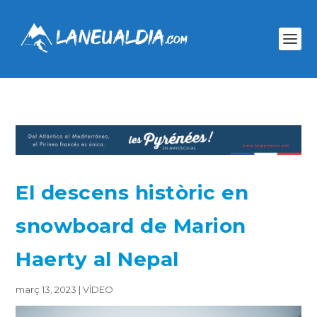
El descens històric en
snowboard de Marion
Haerty al Nepal
març 13, 2023
|
VÍDEO