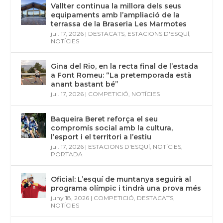
Vallter continua la millora dels seus
equipaments amb l’ampliació de la
terrassa de la Braseria Les Marmotes
jul. 17, 2026
|
DESTACATS
,
ESTACIONS D'ESQUÍ
,
NOTÍCIES
Gina del Rio, en la recta final de l’estada
a Font Romeu: “La pretemporada està
anant bastant bé”
jul. 17, 2026
|
COMPETICIÓ
,
NOTÍCIES
Baqueira Beret reforça el seu
compromís social amb la cultura,
l’esport i el territori a l’estiu
jul. 17, 2026
|
ESTACIONS D'ESQUÍ
,
NOTÍCIES
,
PORTADA
Oficial: L’esquí de muntanya seguirà al
programa olímpic i tindrà una prova més
juny 18, 2026
|
COMPETICIÓ
,
DESTACATS
,
NOTÍCIES