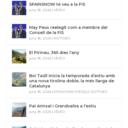
SPAINSNOW té veu a la FIS
juny 18, 2026
|
VÍDEO
May Peus reelegit com a membre del
Consell de la FIS
juny 18, 2026
|
NOTÍCIES
El Pirineu, 365 dies l’any
juny 18, 2026
|
VÍDEO
Boí Taüll inicia la temporada d’estiu amb
una nova tirolina doble, la més llarga de
Catalunya
juny 18, 2026
|
ESTACIONS D'ESQUÍ
,
NOTÍCIES
Pal Arinsal i Grandvalira a l’estiu
juny 18, 2026
|
VÍDEO