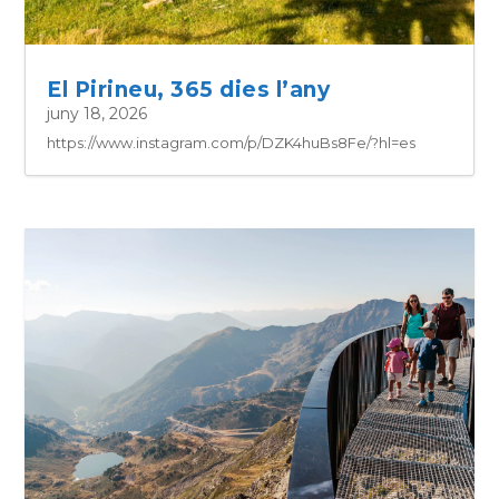
El Pirineu, 365 dies l’any
juny 18, 2026
https://www.instagram.com/p/DZK4huBs8Fe/?hl=es