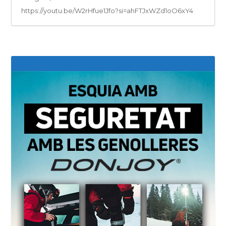
https://youtu.be/W2rHfue1Jfo?si=ahFTJxWZd1oO6xY4