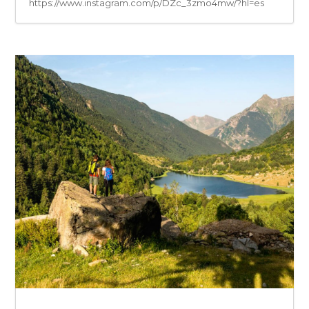
https://www.instagram.com/p/DZc_3zmo4mw/?hl=es