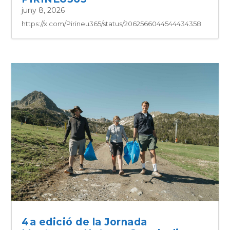
juny 8, 2026
https://x.com/Pirineu365/status/2062566044544434358
4a edició de la Jornada