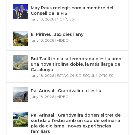
May Peus reelegit com a membre del
Consell de la FIS
juny 18, 2026
|
NOTÍCIES
El Pirineu, 365 dies l’any
juny 18, 2026
|
VÍDEO
Boí Taüll inicia la temporada d’estiu amb
una nova tirolina doble, la més llarga de
Catalunya
juny 18, 2026
|
ESTACIONS D'ESQUÍ
,
NOTÍCIES
Pal Arinsal i Grandvalira a l’estiu
juny 18, 2026
|
VÍDEO
Pal Arinsal i Grandvalira donen el tret de
sortida a l’estiu amb un cap de setmana
ple de ciclisme i noves experiències
familiars