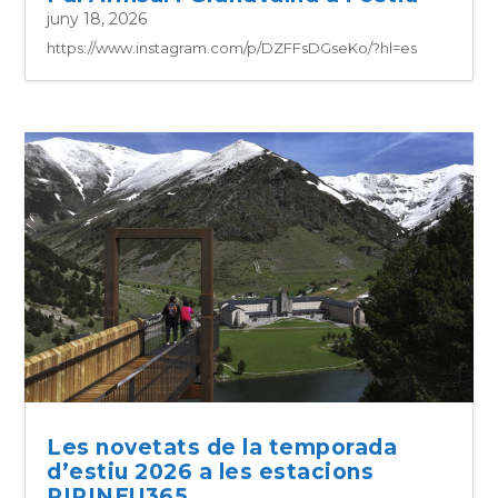
juny 18, 2026
https://www.instagram.com/p/DZFFsDGseKo/?hl=es
Les novetats de la temporada
d’estiu 2026 a les estacions
PIRINEU365