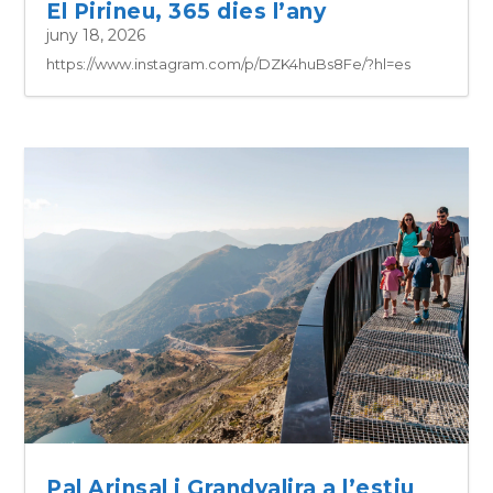
El Pirineu, 365 dies l’any
juny 18, 2026
https://www.instagram.com/p/DZK4huBs8Fe/?hl=es
Pal Arinsal i Grandvalira a l’estiu