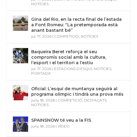
NOTÍCIES
Gina del Rio, en la recta final de l’estada
a Font Romeu: “La pretemporada està
anant bastant bé”
jul. 17, 2026
|
COMPETICIÓ
,
NOTÍCIES
Baqueira Beret reforça el seu
compromís social amb la cultura,
l’esport i el territori a l’estiu
jul. 17, 2026
|
ESTACIONS D'ESQUÍ
,
NOTÍCIES
,
PORTADA
Oficial: L’esquí de muntanya seguirà al
programa olímpic i tindrà una prova més
juny 18, 2026
|
COMPETICIÓ
,
DESTACATS
,
NOTÍCIES
SPAINSNOW té veu a la FIS
juny 18, 2026
|
VÍDEO