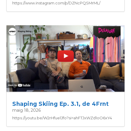
https://www.instagram.com/p/DZNcPQSMrML/
Shaping Skiing Ep. 3.1, de 4Frnt
maig 18, 2026
https://youtu.be/W2rHfue1Jfo?si=ahFTJxWZd1oO6xY4