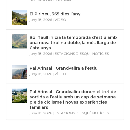
El Pirineu, 365 dies l’any
juny 18, 2026
|
VÍDEO
Boí Taüll inicia la temporada d’estiu amb
una nova tirolina doble, la més llarga de
Catalunya
juny 18, 2026
|
ESTACIONS D'ESQUÍ
,
NOTÍCIES
Pal Arinsal i Grandvalira a l’estiu
juny 18, 2026
|
VÍDEO
Pal Arinsal i Grandvalira donen el tret de
sortida a l’estiu amb un cap de setmana
ple de ciclisme i noves experiències
familiars
juny 18, 2026
|
ESTACIONS D'ESQUÍ
,
NOTÍCIES