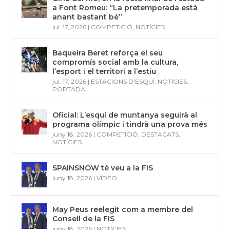
a Font Romeu: “La pretemporada està
anant bastant bé”
jul. 17, 2026
|
COMPETICIÓ
,
NOTÍCIES
Baqueira Beret reforça el seu
compromís social amb la cultura,
l’esport i el territori a l’estiu
jul. 17, 2026
|
ESTACIONS D'ESQUÍ
,
NOTÍCIES
,
PORTADA
Oficial: L’esquí de muntanya seguirà al
programa olímpic i tindrà una prova més
juny 18, 2026
|
COMPETICIÓ
,
DESTACATS
,
NOTÍCIES
SPAINSNOW té veu a la FIS
juny 18, 2026
|
VÍDEO
May Peus reelegit com a membre del
Consell de la FIS
juny 18, 2026
|
NOTÍCIES