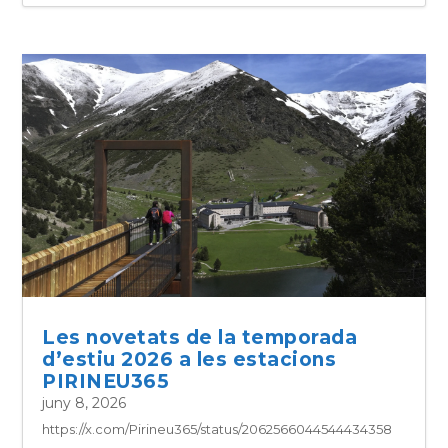
Les novetats de la temporada
d’estiu 2026 a les estacions
PIRINEU365
juny 8, 2026
https://x.com/Pirineu365/status/2062566044544434358