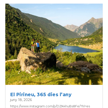
El Pirineu, 365 dies l’any
juny 18, 2026
https://www.instagram.com/p/DZK4huBs8Fe/?hl=es