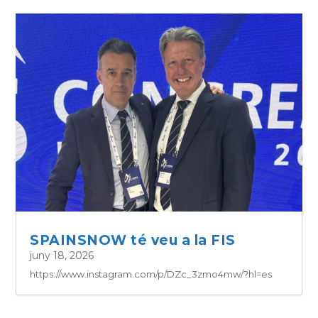
SPAINSNOW té veu a la FIS
juny 18, 2026
https://www.instagram.com/p/DZc_3zmo4mw/?hl=es