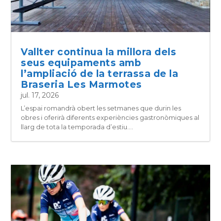
Vallter continua la millora dels
seus equipaments amb
l’ampliació de la terrassa de la
Braseria Les Marmotes
jul. 17, 2026
L’espai romandrà obert les setmanes que durin les
obres i oferirà diferents experiències gastronòmiques al
llarg de tota la temporada d’estiu....