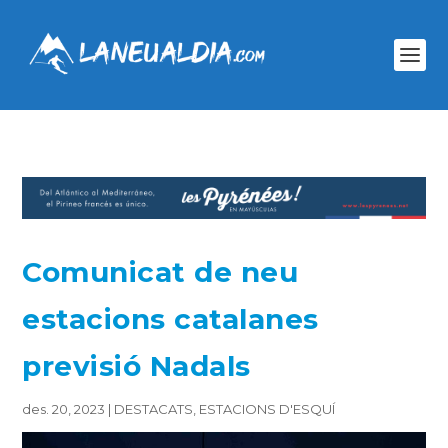
Comunicat de neu
estacions catalanes
previsió Nadals
des. 20, 2023
|
DESTACATS
,
ESTACIONS D'ESQUÍ