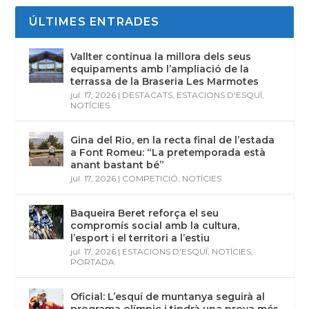
ÚLTIMES ENTRADES
Vallter continua la millora dels seus
equipaments amb l’ampliació de la
terrassa de la Braseria Les Marmotes
jul. 17, 2026
|
DESTACATS
,
ESTACIONS D'ESQUÍ
,
NOTÍCIES
Gina del Rio, en la recta final de l’estada
a Font Romeu: “La pretemporada està
anant bastant bé”
jul. 17, 2026
|
COMPETICIÓ
,
NOTÍCIES
Baqueira Beret reforça el seu
compromís social amb la cultura,
l’esport i el territori a l’estiu
jul. 17, 2026
|
ESTACIONS D'ESQUÍ
,
NOTÍCIES
,
PORTADA
Oficial: L’esquí de muntanya seguirà al