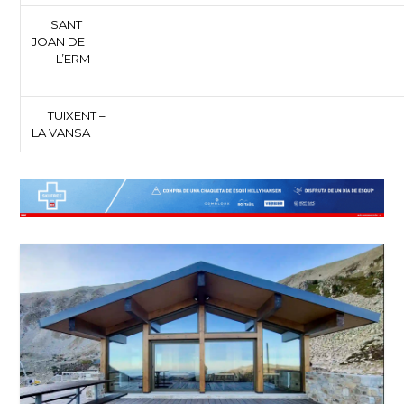
SANT
JOAN DE
L’ERM
TUIXENT –
LA VANSA