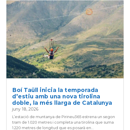
Boí Taüll inicia la temporada
d’estiu amb una nova tirolina
doble, la més llarga de Catalunya
juny 18, 2026
L’estació de muntanya de Pirineu365 estrena un segon
tram de 1.020 metres i completa una tirolina que suma
1.220 metres de longitud que es posarà en...