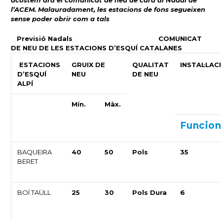
acostem ara el comunicat de neu de cara al Nadal de
l’ACEM. Malauradament, les estacions de fons segueixen
sense poder obrir com a tals
Previsió Nadals
COMUNICAT
DE NEU DE LES ESTACIONS D’ESQUÍ CATALANES
ESTACIONS
GRUIX DE
QUALITAT
INSTAL·LAC
D’ESQUÍ
NEU
DE NEU
ALPÍ
Mín.
Màx.
Funcio
BAQUEIRA
40
50
Pols
35
BERET
BOÍ TAÜLL
25
30
Pols Dura
6