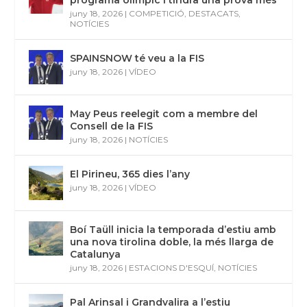
programa olímpic i tindrà una prova més
juny 18, 2026
|
COMPETICIÓ
,
DESTACATS
,
NOTÍCIES
SPAINSNOW té veu a la FIS
juny 18, 2026
|
VÍDEO
May Peus reelegit com a membre del
Consell de la FIS
juny 18, 2026
|
NOTÍCIES
El Pirineu, 365 dies l’any
juny 18, 2026
|
VÍDEO
Boí Taüll inicia la temporada d’estiu amb
una nova tirolina doble, la més llarga de
Catalunya
juny 18, 2026
|
ESTACIONS D'ESQUÍ
,
NOTÍCIES
Pal Arinsal i Grandvalira a l’estiu