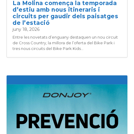
La Molina comença la temporada
d’estiu amb nous itineraris i
circuits per gaudir dels paisatges
de l’estació
juny 18, 2026
Entre les novetats d’enguany destaquen un nou circuit
de Cross Country, la millora de l’oferta del Bike Park i
tres nous circuits del Bike Park Kids...