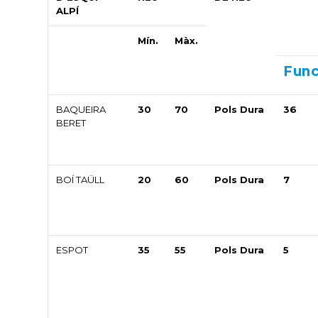
ALPÍ
Mín.
Màx.
Fun
BAQUEIRA
30
70
Pols Dura
36
BERET
BOÍ TAÜLL
20
60
Pols Dura
7
ESPOT
35
55
Pols Dura
5