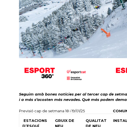
Seguim amb bones notícies per al tercer cap de setma
i a més s’acosten més nevades. Què més podem demanar
Previsió cap de setmana 18 i 19/01/25
COMUN
ESTACIONS
GRUIX DE
QUALITAT
INSTA
D’ESQUÍ
NEU
DE NEU