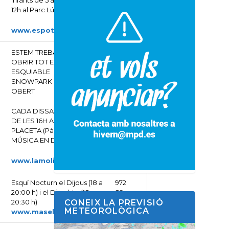
infants de 5 a 14 anys a les
12h al Parc Lúdic
www.espotesqui.cat
ESTEM TREBALLANT PER
972
OBRIR TOT EL DOMINI
89
ESQUIABLE
20
SNOWPARK I FUNPARK
31
OBERT
CADA DISSABTE A PARTIR
DE LES 16H APRÈS SKI A LA
PLACETA (Pàrquing1) AMB
MÚSICA EN DIRECTE
www.lamolina.cat
Esquí Nocturn el Dijous (18 a
972
20:00 h) i el Dissabte (18 a
89
20:30 h)
00
CONEIX LA PREVISIÓ
METEOROLÒGICA
www.masella.com
53