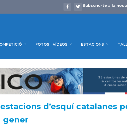
Subscriu-te a la nost
OMPETICIÓ
FOTOS I VÍDEOS
ESTACIONS
TAL
estacions d’esquí catalanes p
e gener