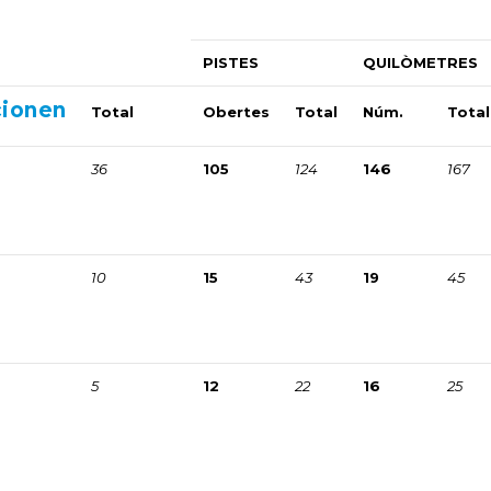
PISTES
QUILÒMETRES
cionen
Total
Obertes
Total
Núm.
Total
36
105
124
146
167
10
15
43
19
45
5
12
22
16
25