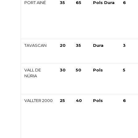
PORT AINÉ
35
65
Pols Dura
6
TAVASCAN
20
35
Dura
3
VALL DE
30
50
Pols
5
NÚRIA
VALLTER 2000
25
40
Pols
6