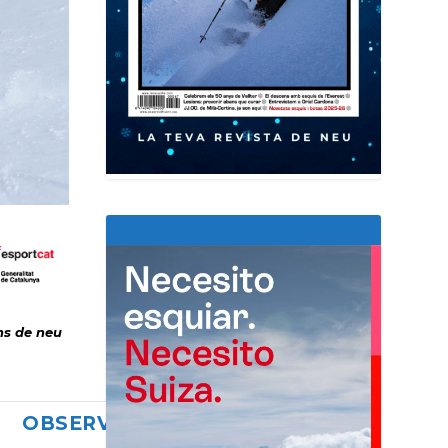
ns de neu
OBSERVACIONS/
TELÈF.