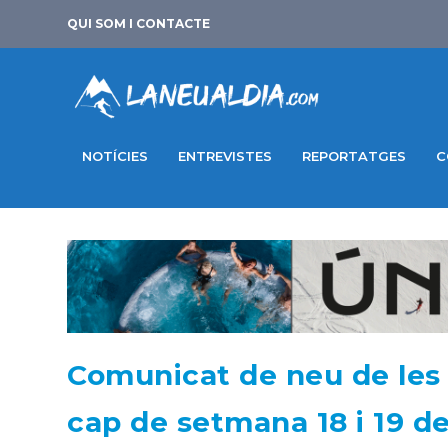
QUI SOM I CONTACTE
NOTÍCIES
ENTREVISTES
REPORTATGES
C
Comunicat de neu de les 
cap de setmana 18 i 19 d