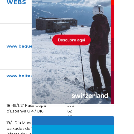
WEBS
www.baqueira.es
973
63
90
10
www.boitaull.cat
973
29
70
85
18 -19/1: 2ª Fase Copa
973
d’Espanya U14 / U16
62
40
92
19/1: Dia Mundial de la Neu: 5
baixades de Tubbing als