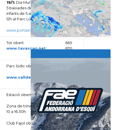
19/1:
Dia Mundial de la Neu:
973
5 baixades de Tubbing als
62
infants de 5 a 14 anys a les
76
12h al Parc Lúdic
07
www.portaine.cat
Tot obert.
665
www.tavascan.net
670
193
Parc lúdic obert
972
73
20
www.valldenuria.cat
20
Estació oberta de 9h a 17h.
972
13
60
Zona de trineus oberta de
57
10 a 16.30h.
Club Fajol obert de 11-13h