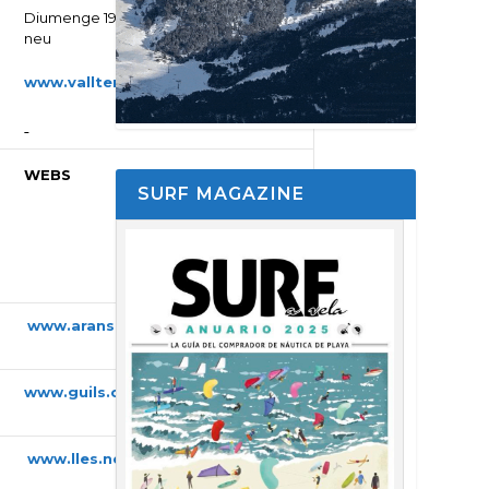
Diumenge 19: Festa de la
neu
www.vallter.cat
WEBS
SURF MAGAZINE
TELÈF
ONS
www.aransaesqui.cat
973 29
30 51
www.guils.com
972 19
70 47
www.lles.net
973 29
31 00