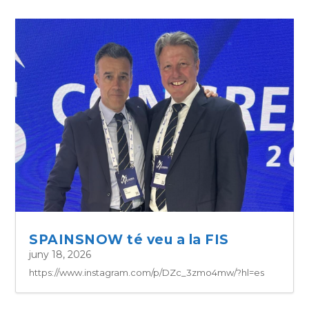
SPAINSNOW té veu a la FIS
juny 18, 2026
https://www.instagram.com/p/DZc_3zmo4mw/?hl=es