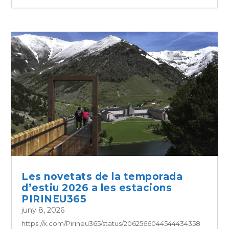
Les novetats de la temporada
d’estiu 2026 a les estacions
PIRINEU365
juny 8, 2026
https://x.com/Pirineu365/status/2062566044544434358