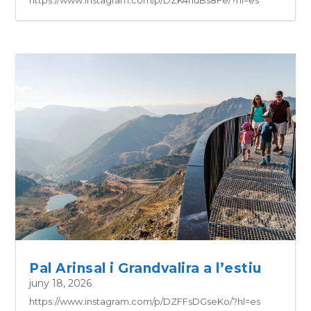
https://www.instagram.com/p/DZK4huBs8Fe/?hl=es
Pal Arinsal i Grandvalira a l’estiu
juny 18, 2026
https://www.instagram.com/p/DZFFsDGseKo/?hl=es