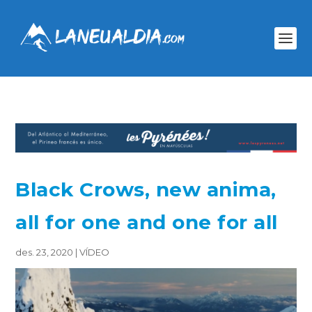
Black Crows, new anima,
all for one and one for all
des. 23, 2020
|
VÍDEO