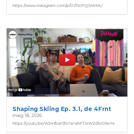
https://www.instagram.com/p/DZNcPQSMrML/
Shaping Skiing Ep. 3.1, de 4Frnt
maig 18, 2026
https://youtu.be/W2rHfue1Jfo?si=ahFTJxWZd1oO6xY4