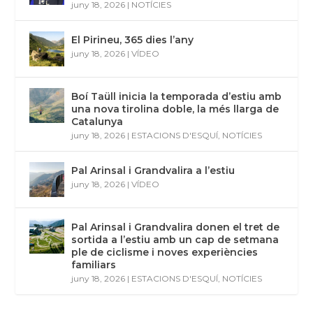
juny 18, 2026
|
NOTÍCIES
El Pirineu, 365 dies l’any
juny 18, 2026
|
VÍDEO
Boí Taüll inicia la temporada d’estiu amb
una nova tirolina doble, la més llarga de
Catalunya
juny 18, 2026
|
ESTACIONS D'ESQUÍ
,
NOTÍCIES
Pal Arinsal i Grandvalira a l’estiu
juny 18, 2026
|
VÍDEO
Pal Arinsal i Grandvalira donen el tret de
sortida a l’estiu amb un cap de setmana
ple de ciclisme i noves experiències
familiars
juny 18, 2026
|
ESTACIONS D'ESQUÍ
,
NOTÍCIES