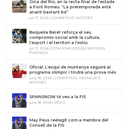
Gina del Rio, en la recta final de l’estada
a Font Romeu: “La pretemporada està
anant bastant bé”
jul. 17, 2026
|
COMPETICIÓ
,
NOTÍCIES
Baqueira Beret reforça el seu
compromís social amb la cultura,
l’esport i el territori a l’estiu
jul. 17, 2026
|
ESTACIONS D'ESQUÍ
,
NOTÍCIES
,
PORTADA
Oficial: L’esquí de muntanya seguirà al
programa olímpic i tindrà una prova més
juny 18, 2026
|
COMPETICIÓ
,
DESTACATS
,
NOTÍCIES
SPAINSNOW té veu a la FIS
juny 18, 2026
|
VÍDEO
May Peus reelegit com a membre del
Consell de la FIS