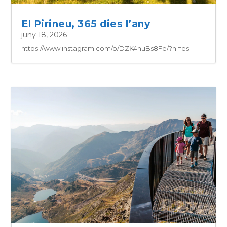
El Pirineu, 365 dies l’any
juny 18, 2026
https://www.instagram.com/p/DZK4huBs8Fe/?hl=es