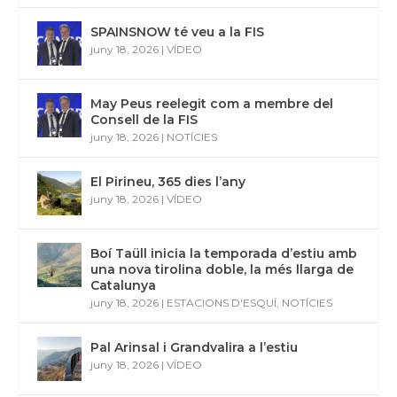
SPAINSNOW té veu a la FIS
juny 18, 2026
|
VÍDEO
May Peus reelegit com a membre del
Consell de la FIS
juny 18, 2026
|
NOTÍCIES
El Pirineu, 365 dies l’any
juny 18, 2026
|
VÍDEO
Boí Taüll inicia la temporada d’estiu amb
una nova tirolina doble, la més llarga de
Catalunya
juny 18, 2026
|
ESTACIONS D'ESQUÍ
,
NOTÍCIES
Pal Arinsal i Grandvalira a l’estiu
juny 18, 2026
|
VÍDEO