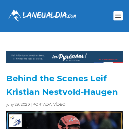
Behind the Scenes Leif
Kristian Nestvold-Haugen
juny 29, 2020
|
PORTADA
,
VÍDEO