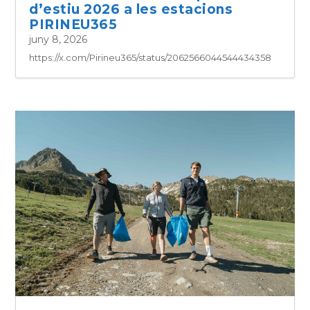
d’estiu 2026 a les estacions
PIRINEU365
juny 8, 2026
https://x.com/Pirineu365/status/2062566044544434358