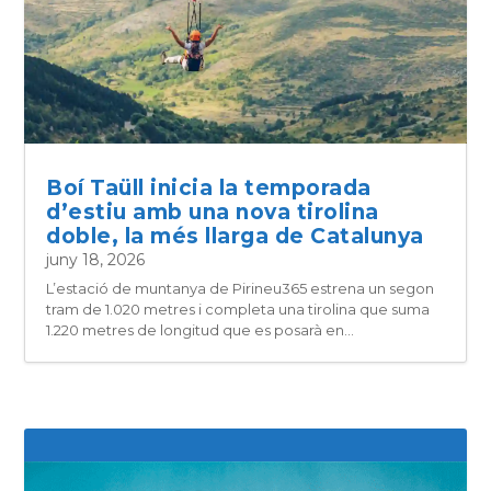
Boí Taüll inicia la temporada
d’estiu amb una nova tirolina
doble, la més llarga de Catalunya
juny 18, 2026
L’estació de muntanya de Pirineu365 estrena un segon
tram de 1.020 metres i completa una tirolina que suma
1.220 metres de longitud que es posarà en...