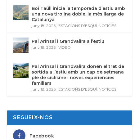
Boí Taüll inicia la temporada d’estiu amb
una nova tirolina doble, la més llarga de
Catalunya
juny 18, 2026
|
ESTACIONS D'ESQUÍ
,
NOTÍCIES
Pal Arinsal i Grandvalira a l’estiu
juny 18, 2026
|
VÍDEO
Pal Arinsal i Grandvalira donen el tret de
sortida a l’estiu amb un cap de setmana
ple de ciclisme i noves experiències
familiars
juny 18, 2026
|
ESTACIONS D'ESQUÍ
,
NOTÍCIES
SEGUEIX-NOS
Facebook