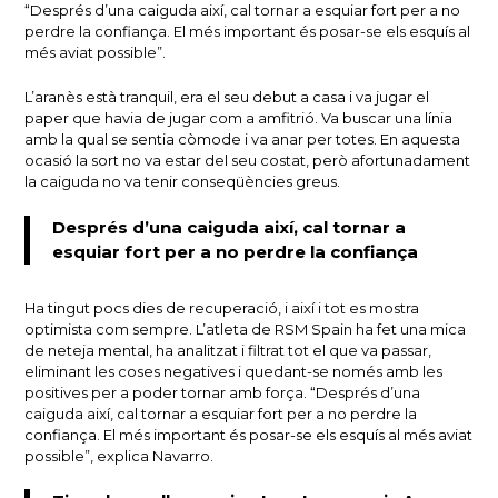
“Després d’una caiguda així, cal tornar a esquiar fort per a no
perdre la confiança. El més important és posar-se els esquís al
més aviat possible”.
L’aranès està tranquil, era el seu debut a casa i va jugar el
paper que havia de jugar com a amfitrió. Va buscar una línia
amb la qual se sentia còmode i va anar per totes. En aquesta
ocasió la sort no va estar del seu costat, però afortunadament
la caiguda no va tenir conseqüències greus.
Després d’una caiguda així, cal tornar a
esquiar fort per a no perdre la confiança
Ha tingut pocs dies de recuperació, i així i tot es mostra
optimista com sempre. L’atleta de RSM Spain ha fet una mica
de neteja mental, ha analitzat i filtrat tot el que va passar,
eliminant les coses negatives i quedant-se només amb les
positives per a poder tornar amb força. “Després d’una
caiguda així, cal tornar a esquiar fort per a no perdre la
confiança. El més important és posar-se els esquís al més aviat
possible”, explica Navarro.