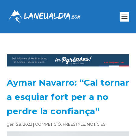
Aymar Navarro: “Cal tornar
a esquiar fort per a no
perdre la confiança”
gen. 28, 2022
|
COMPETICIÓ
,
FREESTYLE
,
NOTÍCIES