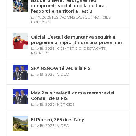
Baqueira Beret reforça el seu
compromís social amb la cultura,
l’esport i el territori a l’estiu
jul. 17, 2026
|
ESTACIONS D'ESQUÍ
,
NOTÍCIES
,
PORTADA
Oficial: L’esquí de muntanya seguirà al
programa olímpic i tindrà una prova més
juny 18, 2026
|
COMPETICIÓ
,
DESTACATS
,
NOTÍCIES
SPAINSNOW té veu a la FIS
juny 18, 2026
|
VÍDEO
May Peus reelegit com a membre del
Consell de la FIS
juny 18, 2026
|
NOTÍCIES
El Pirineu, 365 dies l’any
juny 18, 2026
|
VÍDEO