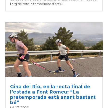
llarg de tota la temporada d’estiu....
Gina del Rio, en la recta final de
l’estada a Font Romeu: “La
pretemporada està anant bastant
bé”
jul. 17, 2026