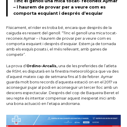
Tinc el genoll una mica tocat- reconeix Aymar
– i haurem de provar per a veure com es
comporta esquiant i després d’esquiar
Físicament, el rider es troba bé, encara que després de la
caiguda es ressent del genoll. “Tinc el genoll una mica tocat-
reconeix Aymar – i haurem de provar per a veure com es
comporta esquiant i després d’esquiar. Estem ja de tornada
amb els esquís posats i, el més rellevant, amb ganes de
competir”.
La prova d’
Ordino-Arcalís,
una de les preferides de l’atleta
de RSM, es disputarà en la finestra meteorològica que va des
d’aquest mateix cap de setmana fins al 5 de febrer. Aymar
guarda molt bons records d’aquesta estació on en el 2017 va
aconseguir pujar al podi en aconseguir un tercer lloc amb un
descens espectacular. Després del cop de Baqueira Beret el
seu repte és intentar compensar aquest inesperat inici amb
una bona actuació en l’etapa andorrana.