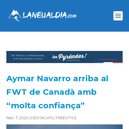
Aymar Navarro arriba al
FWT de Canadà amb
“molta confiança”
febr. 7, 2020
|
DESTACATS
,
FREESTYLE