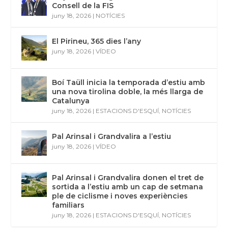
Consell de la FIS
juny 18, 2026
|
NOTÍCIES
El Pirineu, 365 dies l’any
juny 18, 2026
|
VÍDEO
Boí Taüll inicia la temporada d’estiu amb
una nova tirolina doble, la més llarga de
Catalunya
juny 18, 2026
|
ESTACIONS D'ESQUÍ
,
NOTÍCIES
Pal Arinsal i Grandvalira a l’estiu
juny 18, 2026
|
VÍDEO
Pal Arinsal i Grandvalira donen el tret de
sortida a l’estiu amb un cap de setmana
ple de ciclisme i noves experiències
familiars
juny 18, 2026
|
ESTACIONS D'ESQUÍ
,
NOTÍCIES