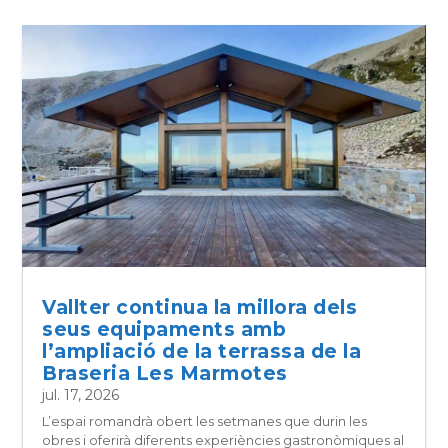
Vallter continua la millora dels
seus equipaments amb
l’ampliació de la terrassa de la
Braseria Les Marmotes
jul. 17, 2026
L’espai romandrà obert les setmanes que durin les
obres i oferirà diferents experiències gastronòmiques al