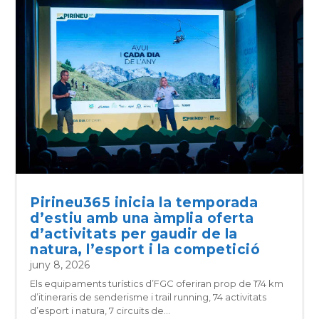
Pirineu365 inicia la temporada
d’estiu amb una àmplia oferta
d’activitats per gaudir de la
natura, l’esport i la competició
juny 8, 2026
Els equipaments turístics d’FGC oferiran prop de 174 km
d’itineraris de senderisme i trail running, 74 activitats
d’esport i natura, 7 circuits de...