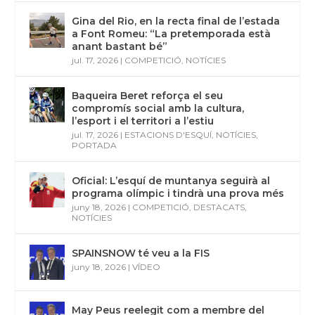
Gina del Rio, en la recta final de l’estada
a Font Romeu: “La pretemporada està
anant bastant bé”
jul. 17, 2026
|
COMPETICIÓ
,
NOTÍCIES
Baqueira Beret reforça el seu
compromís social amb la cultura,
l’esport i el territori a l’estiu
jul. 17, 2026
|
ESTACIONS D'ESQUÍ
,
NOTÍCIES
,
PORTADA
Oficial: L’esquí de muntanya seguirà al
programa olímpic i tindrà una prova més
juny 18, 2026
|
COMPETICIÓ
,
DESTACATS
,
NOTÍCIES
SPAINSNOW té veu a la FIS
juny 18, 2026
|
VÍDEO
May Peus reelegit com a membre del