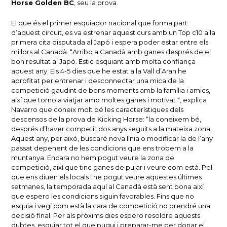
Horse Golden BC
, seu la prova.
El que és el primer esquiador nacional que forma part
d’aquest circuit, es va estrenar aquest curs amb un Top c10 a la
primera cita disputada al Japó i espera poder estar entre els
millors al Canadà. “Arribo a Canadà amb ganes després de el
bon resultat al Japó. Estic esquiant amb molta confiança
aquest any. Els 4-5 dies que he estat a la Vall d’Aran he
aprofitat per entrenar i desconnectar una mica de la
competició gaudint de bons moments amb la família i amics,
així que torno a viatjar amb moltes ganes i motivat “, explica
Navarro que coneix molt bé les característiques dels
descensos de la prova de Kicking Horse: “la coneixem bé,
després d’haver competit dos anys seguits a la mateixa zona.
Aquest any, per això, buscaré nova línia o modificar la de l’any
passat depenent de les condicions que ens trobem a la
muntanya. Encara no hem pogut veure la zona de
competició, així que tinc ganes de pujar i veure com està. Pel
que ens diuen els locals i he pogut veure aquestes últimes
setmanes, la temporada aquí al Canadà està sent bona així
que espero les condicions siguin favorables. Fins que no
esquia i vegi com està la cara de competició no prendré una
decisió final. Per als pròxims dies espero resoldre aquests
dubtes, esquiar tot el que pugui i preparar-me per donar el