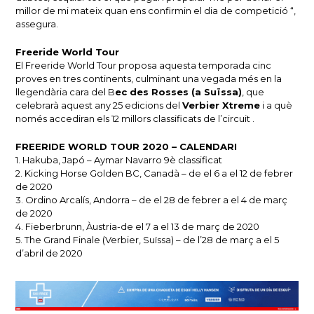
millor de mi mateix quan ens confirmin el dia de competició “,
assegura.
Freeride World Tour
El Freeride World Tour proposa aquesta temporada cinc
proves en tres continents, culminant una vegada més en la
llegendària cara del B
ec des Rosses (a Suïssa)
, que
celebrarà aquest any 25 edicions del
Verbier Xtreme
i a què
només accediran els 12 millors classificats de l’circuit .
FREERIDE WORLD TOUR 2020 – CALENDARI
1. Hakuba, Japó – Aymar Navarro 9è classificat
2. Kicking Horse Golden BC, Canadà – de el 6 a el 12 de febrer
de 2020
3. Ordino Arcalís, Andorra – de el 28 de febrer a el 4 de març
de 2020
4. Fieberbrunn, Àustria-de el 7 a el 13 de març de 2020
5. The Grand Finale (Verbier, Suïssa) – de l’28 de març a el 5
d’abril de 2020