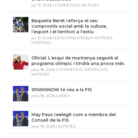
jul. 17, 2026
|
COMPETICIÓ
,
NOTÍCIES
Baqueira Beret reforça el seu
compromís social amb la cultura,
l’esport i el territori a l’estiu
jul. 17, 2026
|
ESTACIONS D'ESQUÍ
,
NOTÍCIES
,
PORTADA
Oficial: L’esquí de muntanya seguirà al
programa olímpic i tindrà una prova més
juny 18, 2026
|
COMPETICIÓ
,
DESTACATS
,
NOTÍCIES
SPAINSNOW té veu a la FIS
juny 18, 2026
|
VÍDEO
May Peus reelegit com a membre del
Consell de la FIS
juny 18, 2026
|
NOTÍCIES