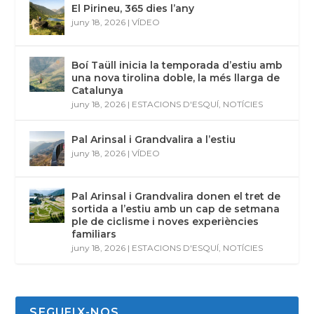
El Pirineu, 365 dies l’any
juny 18, 2026
|
VÍDEO
Boí Taüll inicia la temporada d’estiu amb
una nova tirolina doble, la més llarga de
Catalunya
juny 18, 2026
|
ESTACIONS D'ESQUÍ
,
NOTÍCIES
Pal Arinsal i Grandvalira a l’estiu
juny 18, 2026
|
VÍDEO
Pal Arinsal i Grandvalira donen el tret de
sortida a l’estiu amb un cap de setmana
ple de ciclisme i noves experiències
familiars
juny 18, 2026
|
ESTACIONS D'ESQUÍ
,
NOTÍCIES
SEGUEIX-NOS