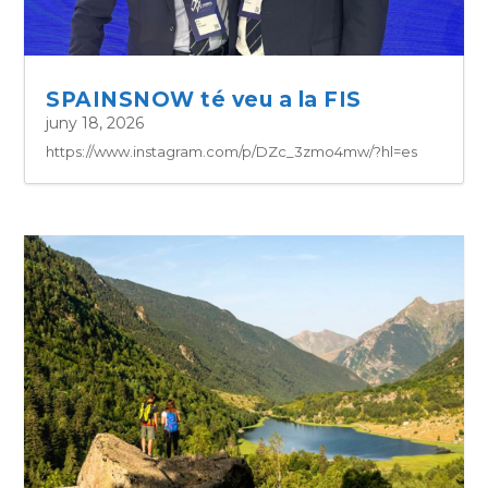
SPAINSNOW té veu a la FIS
juny 18, 2026
https://www.instagram.com/p/DZc_3zmo4mw/?hl=es