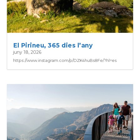
El Pirineu, 365 dies l’any
juny 18, 2026
https://www.instagram.com/p/DZK4huBs8Fe/?hl=es