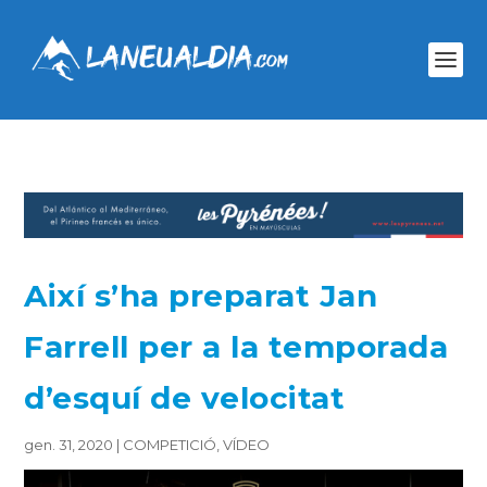
Així s’ha preparat Jan
Farrell per a la temporada
d’esquí de velocitat
gen. 31, 2020
|
COMPETICIÓ
,
VÍDEO