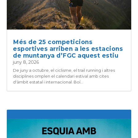
Més de 25 competicions
esportives arriben a les estacions
de muntanya d’FGC aquest estiu
juny 8, 2026
De juny a octubre, el ciclisme, el trail running i altres
disciplines omplen el calendari estival amb cites
d'àmbit estatal i internacional. Boí...