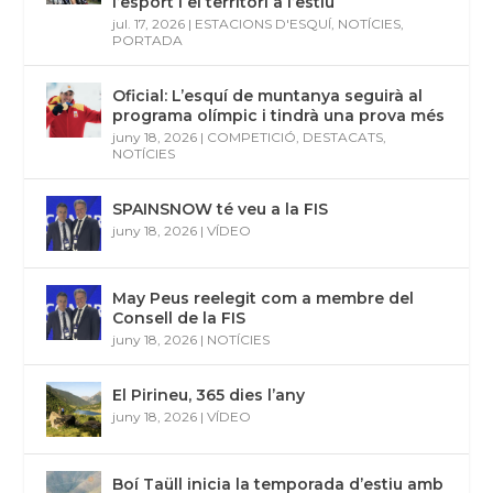
l’esport i el territori a l’estiu
jul. 17, 2026
|
ESTACIONS D'ESQUÍ
,
NOTÍCIES
,
PORTADA
Oficial: L’esquí de muntanya seguirà al
programa olímpic i tindrà una prova més
juny 18, 2026
|
COMPETICIÓ
,
DESTACATS
,
NOTÍCIES
SPAINSNOW té veu a la FIS
juny 18, 2026
|
VÍDEO
May Peus reelegit com a membre del
Consell de la FIS
juny 18, 2026
|
NOTÍCIES
El Pirineu, 365 dies l’any
juny 18, 2026
|
VÍDEO
Boí Taüll inicia la temporada d’estiu amb