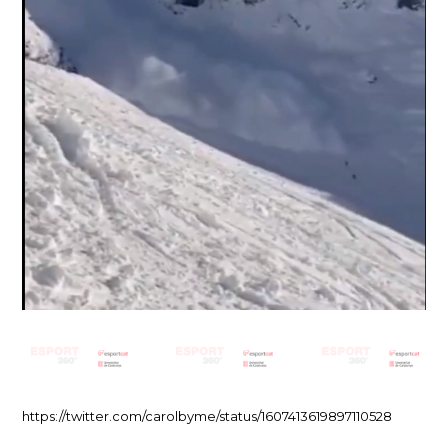
https://twitter.com/carolbyme/status/1607413619897110528