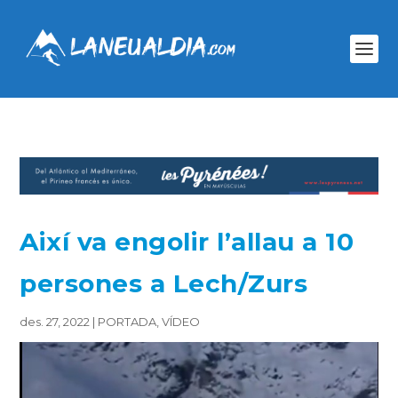
Així va engolir l’allau a 10
persones a Lech/Zurs
des. 27, 2022
|
PORTADA
,
VÍDEO