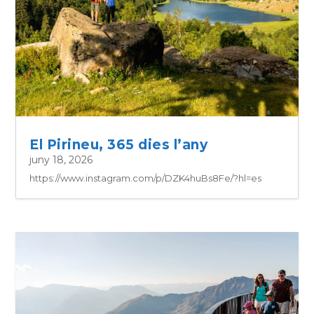
El Pirineu, 365 dies l’any
juny 18, 2026
https://www.instagram.com/p/DZK4huBs8Fe/?hl=es