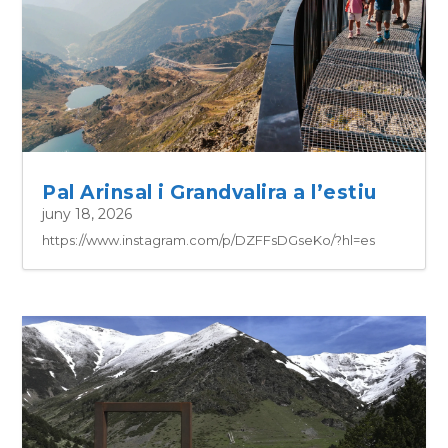
Pal Arinsal i Grandvalira a l’estiu
juny 18, 2026
https://www.instagram.com/p/DZFFsDGseKo/?hl=es