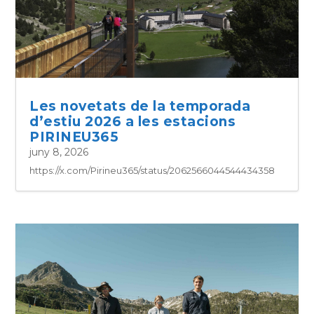
Les novetats de la temporada
d’estiu 2026 a les estacions
PIRINEU365
juny 8, 2026
https://x.com/Pirineu365/status/2062566044544434358