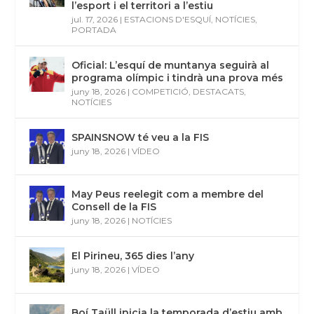
l’esport i el territori a l’estiu
jul. 17, 2026
|
ESTACIONS D'ESQUÍ
,
NOTÍCIES
,
PORTADA
Oficial: L’esquí de muntanya seguirà al
programa olímpic i tindrà una prova més
juny 18, 2026
|
COMPETICIÓ
,
DESTACATS
,
NOTÍCIES
SPAINSNOW té veu a la FIS
juny 18, 2026
|
VÍDEO
May Peus reelegit com a membre del
Consell de la FIS
juny 18, 2026
|
NOTÍCIES
El Pirineu, 365 dies l’any
juny 18, 2026
|
VÍDEO
Boí Taüll inicia la temporada d’estiu amb