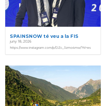
SPAINSNOW té veu a la FIS
juny 18, 2026
https://www.instagram.com/p/DZc_3zmo4mw/?hl=es