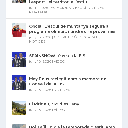
l’esport i el territori a l’estiu
jul. 17, 2026
|
ESTACIONS D'ESQUÍ
,
NOTÍCIES
,
PORTADA
Oficial: L’esquí de muntanya seguirà al
programa olímpic i tindrà una prova més
juny 18, 2026
|
COMPETICIÓ
,
DESTACATS
,
NOTÍCIES
SPAINSNOW té veu a la FIS
juny 18, 2026
|
VÍDEO
May Peus reelegit com a membre del
Consell de la FIS
juny 18, 2026
|
NOTÍCIES
El Pirineu, 365 dies l’any
juny 18, 2026
|
VÍDEO
Boí Taüll inicia la temporada d’estiu amb