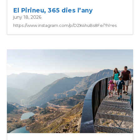
El Pirineu, 365 dies l’any
juny 18, 2026
https://www.instagram.com/p/DZK4huBs8Fe/?hl=es