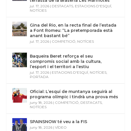
terrassa de la Braseria Les Marmotes
jul. 17, 2026
|
DESTACATS
,
ESTACIONS D'ESQUÍ
,
NOTÍCIES
Gina del Rio, en la recta final de l’estada
a Font Romeu: “La pretemporada està
anant bastant bé”
jul. 17, 2026
|
COMPETICIÓ
,
NOTÍCIES
Baqueira Beret reforça el seu
compromís social amb la cultura,
l’esport i el territori a l’estiu
jul. 17, 2026
|
ESTACIONS D'ESQUÍ
,
NOTÍCIES
,
PORTADA
Oficial: L’esquí de muntanya seguirà al
programa olímpic i tindrà una prova més
juny 18, 2026
|
COMPETICIÓ
,
DESTACATS
,
NOTÍCIES
SPAINSNOW té veu a la FIS
juny 18, 2026
|
VÍDEO