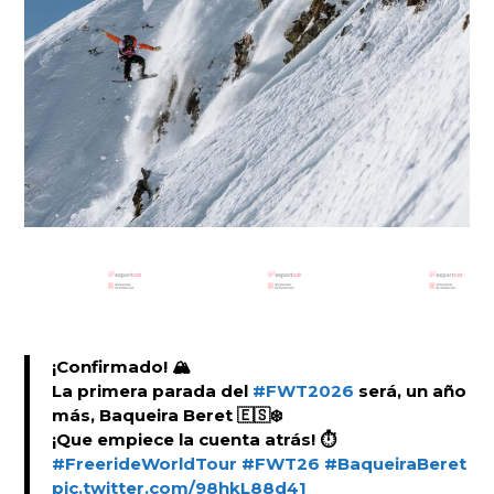
¡Confirmado! 🏔️
La primera parada del
#FWT2026
será, un año
más, Baqueira Beret 🇪🇸❄️
¡Que empiece la cuenta atrás! ⏱️
#FreerideWorldTour
#FWT26
#BaqueiraBeret
pic.twitter.com/98hkL88d41