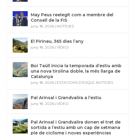
May Peus reelegit com a membre del
Consell de la FIS
juny 18, 2026
|
NOTÍCIES
El Pirineu, 365 dies l’any
juny 18, 2026
|
VÍDEO
Boí Taüll inicia la temporada d’estiu amb
una nova tirolina doble, la més llarga de
Catalunya
juny 18, 2026
|
ESTACIONS D'ESQUÍ
,
NOTÍCIES
Pal Arinsal i Grandvalira a l’estiu
juny 18, 2026
|
VÍDEO
Pal Arinsal i Grandvalira donen el tret de
sortida a l’estiu amb un cap de setmana
ple de ciclisme i noves experiències