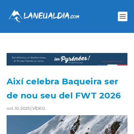
Així celebra Baqueira ser
de nou seu del FWT 2026
oct. 10, 2025
|
VÍDEO