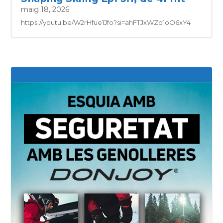
maig 18, 2026
https://youtu.be/W2rHfue1Jfo?si=ahFTJxWZd1oO6xY4