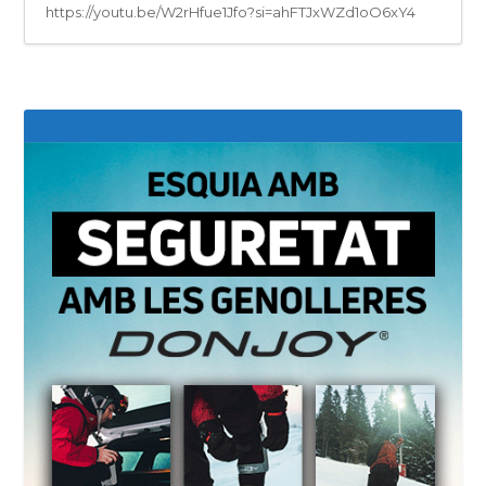
https://youtu.be/W2rHfue1Jfo?si=ahFTJxWZd1oO6xY4