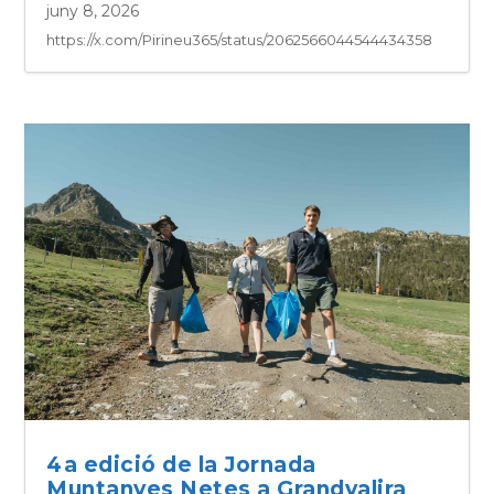
juny 8, 2026
https://x.com/Pirineu365/status/2062566044544434358
4a edició de la Jornada
Muntanyes Netes a Grandvalira