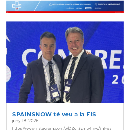
SPAINSNOW té veu a la FIS
juny 18, 2026
https://www.instagram.com/p/DZc_3zmo4mw/?hl=es