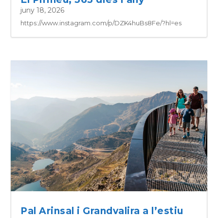
juny 18, 2026
https://www.instagram.com/p/DZK4huBs8Fe/?hl=es
Pal Arinsal i Grandvalira a l’estiu