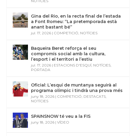
NOTÍCIES
Gina del Rio, en la recta final de l’estada
a Font Romeu: “La pretemporada està
anant bastant bé”
jul. 17, 2026
|
COMPETICIÓ
,
NOTÍCIES
Baqueira Beret reforça el seu
compromís social amb la cultura,
l’esport i el territori a l’estiu
jul. 17, 2026
|
ESTACIONS D'ESQUÍ
,
NOTÍCIES
,
PORTADA
Oficial: L’esquí de muntanya seguirà al
programa olímpic i tindrà una prova més
juny 18, 2026
|
COMPETICIÓ
,
DESTACATS
,
NOTÍCIES
SPAINSNOW té veu a la FIS
juny 18, 2026
|
VÍDEO