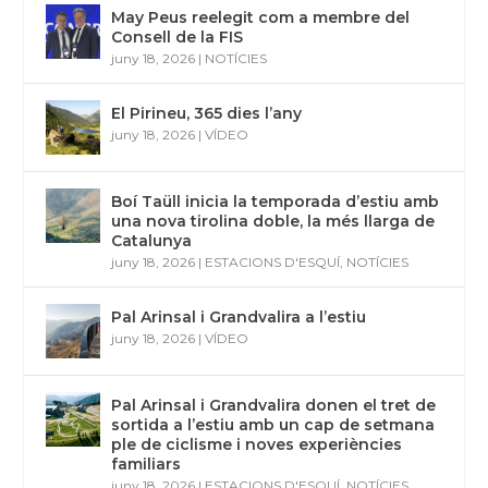
May Peus reelegit com a membre del
Consell de la FIS
juny 18, 2026
|
NOTÍCIES
El Pirineu, 365 dies l’any
juny 18, 2026
|
VÍDEO
Boí Taüll inicia la temporada d’estiu amb
una nova tirolina doble, la més llarga de
Catalunya
juny 18, 2026
|
ESTACIONS D'ESQUÍ
,
NOTÍCIES
Pal Arinsal i Grandvalira a l’estiu
juny 18, 2026
|
VÍDEO
Pal Arinsal i Grandvalira donen el tret de
sortida a l’estiu amb un cap de setmana
ple de ciclisme i noves experiències
familiars
juny 18, 2026
|
ESTACIONS D'ESQUÍ
,
NOTÍCIES