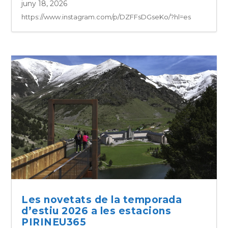
juny 18, 2026
https://www.instagram.com/p/DZFFsDGseKo/?hl=es
Les novetats de la temporada
d’estiu 2026 a les estacions
PIRINEU365