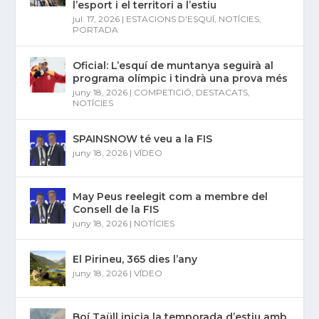
l’esport i el territori a l’estiu
jul. 17, 2026
|
ESTACIONS D'ESQUÍ
,
NOTÍCIES
,
PORTADA
Oficial: L’esquí de muntanya seguirà al
programa olímpic i tindrà una prova més
juny 18, 2026
|
COMPETICIÓ
,
DESTACATS
,
NOTÍCIES
SPAINSNOW té veu a la FIS
juny 18, 2026
|
VÍDEO
May Peus reelegit com a membre del
Consell de la FIS
juny 18, 2026
|
NOTÍCIES
El Pirineu, 365 dies l’any
juny 18, 2026
|
VÍDEO
Boí Taüll inicia la temporada d’estiu amb