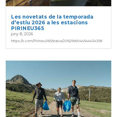
Les novetats de la temporada
d’estiu 2026 a les estacions
PIRINEU365
juny 8, 2026
https://x.com/Pirineu365/status/2062566044544434358