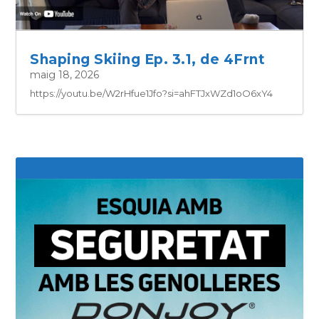
Shaping Skiing Ep. 3.1, de 4Frnt
maig 18, 2026
https://youtu.be/W2rHfue1Jfo?si=ahFTJxWZd1oO6xY4