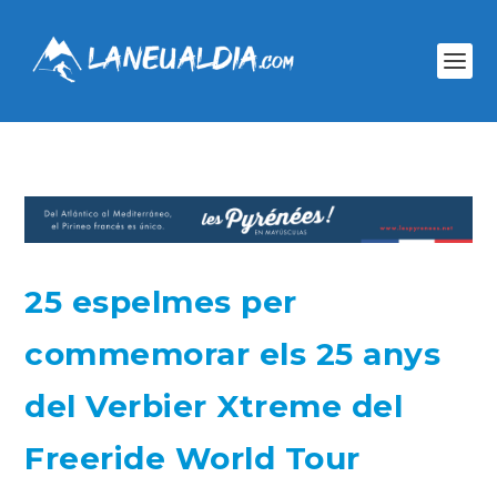
25 espelmes per
commemorar els 25 anys
del Verbier Xtreme del
Freeride World Tour