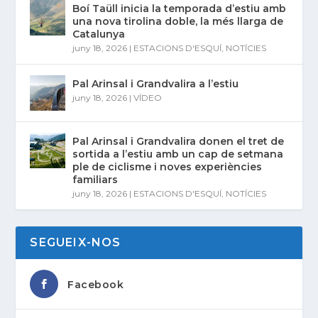
Boí Taüll inicia la temporada d’estiu amb
una nova tirolina doble, la més llarga de
Catalunya
juny 18, 2026
|
ESTACIONS D'ESQUÍ
,
NOTÍCIES
Pal Arinsal i Grandvalira a l’estiu
juny 18, 2026
|
VÍDEO
Pal Arinsal i Grandvalira donen el tret de
sortida a l’estiu amb un cap de setmana
ple de ciclisme i noves experiències
familiars
juny 18, 2026
|
ESTACIONS D'ESQUÍ
,
NOTÍCIES
SEGUEIX-NOS
Facebook