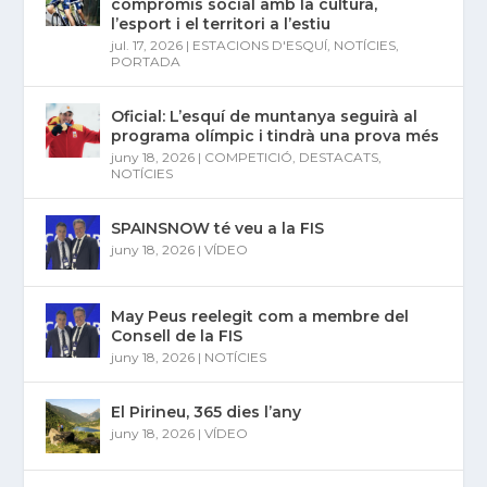
compromís social amb la cultura,
l’esport i el territori a l’estiu
jul. 17, 2026
|
ESTACIONS D'ESQUÍ
,
NOTÍCIES
,
PORTADA
Oficial: L’esquí de muntanya seguirà al
programa olímpic i tindrà una prova més
juny 18, 2026
|
COMPETICIÓ
,
DESTACATS
,
NOTÍCIES
SPAINSNOW té veu a la FIS
juny 18, 2026
|
VÍDEO
May Peus reelegit com a membre del
Consell de la FIS
juny 18, 2026
|
NOTÍCIES
El Pirineu, 365 dies l’any
juny 18, 2026
|
VÍDEO