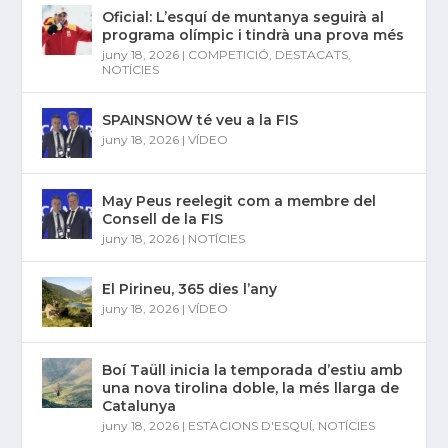
Oficial: L’esquí de muntanya seguirà al
programa olímpic i tindrà una prova més
juny 18, 2026
|
COMPETICIÓ
,
DESTACATS
,
NOTÍCIES
SPAINSNOW té veu a la FIS
juny 18, 2026
|
VÍDEO
May Peus reelegit com a membre del
Consell de la FIS
juny 18, 2026
|
NOTÍCIES
El Pirineu, 365 dies l’any
juny 18, 2026
|
VÍDEO
Boí Taüll inicia la temporada d’estiu amb
una nova tirolina doble, la més llarga de
Catalunya
juny 18, 2026
|
ESTACIONS D'ESQUÍ
,
NOTÍCIES