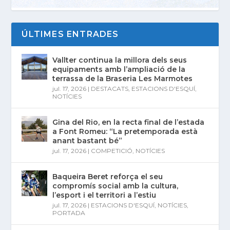
ÚLTIMES ENTRADES
Vallter continua la millora dels seus
equipaments amb l’ampliació de la
terrassa de la Braseria Les Marmotes
jul. 17, 2026
|
DESTACATS
,
ESTACIONS D'ESQUÍ
,
NOTÍCIES
Gina del Rio, en la recta final de l’estada
a Font Romeu: “La pretemporada està
anant bastant bé”
jul. 17, 2026
|
COMPETICIÓ
,
NOTÍCIES
Baqueira Beret reforça el seu
compromís social amb la cultura,
l’esport i el territori a l’estiu
jul. 17, 2026
|
ESTACIONS D'ESQUÍ
,
NOTÍCIES
,
PORTADA