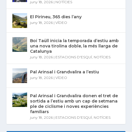
juny 18, 2026
|
NOTÍCIES
El Pirineu, 365 dies l’any
juny 18, 2026
|
VÍDEO
Boí Taüll inicia la temporada d’estiu amb
una nova tirolina doble, la més llarga de
Catalunya
juny 18, 2026
|
ESTACIONS D'ESQUÍ
,
NOTÍCIES
Pal Arinsal i Grandvalira a l’estiu
juny 18, 2026
|
VÍDEO
Pal Arinsal i Grandvalira donen el tret de
sortida a l’estiu amb un cap de setmana
ple de ciclisme i noves experiències
familiars
juny 18, 2026
|
ESTACIONS D'ESQUÍ
,
NOTÍCIES