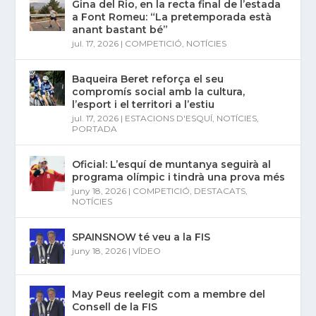
Gina del Rio, en la recta final de l’estada
a Font Romeu: “La pretemporada està
anant bastant bé”
jul. 17, 2026
|
COMPETICIÓ
,
NOTÍCIES
Baqueira Beret reforça el seu
compromís social amb la cultura,
l’esport i el territori a l’estiu
jul. 17, 2026
|
ESTACIONS D'ESQUÍ
,
NOTÍCIES
,
PORTADA
Oficial: L’esquí de muntanya seguirà al
programa olímpic i tindrà una prova més
juny 18, 2026
|
COMPETICIÓ
,
DESTACATS
,
NOTÍCIES
SPAINSNOW té veu a la FIS
juny 18, 2026
|
VÍDEO
May Peus reelegit com a membre del
Consell de la FIS