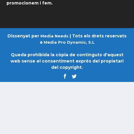
promocionem i fem.
Dissenyat per
| Tots els drets reservats
Media Needs
a
Media Pro Dynamic, S.L
Queda prohibida la còpia de continguts d'aquest
web sense el consentiment exprés del propietari
del copyright.