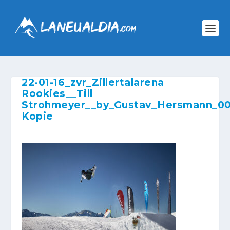
22-01-16_zvr_Zillertalarena
Rookies__Till
Strohmeyer__by_Gustav_Hersmann_00
Kopie