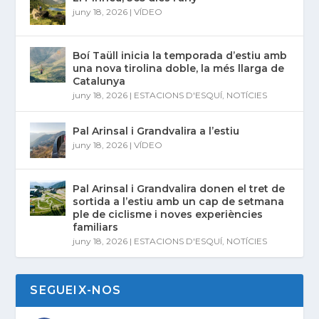
juny 18, 2026
|
VÍDEO
Boí Taüll inicia la temporada d’estiu amb
una nova tirolina doble, la més llarga de
Catalunya
juny 18, 2026
|
ESTACIONS D'ESQUÍ
,
NOTÍCIES
Pal Arinsal i Grandvalira a l’estiu
juny 18, 2026
|
VÍDEO
Pal Arinsal i Grandvalira donen el tret de
sortida a l’estiu amb un cap de setmana
ple de ciclisme i noves experiències
familiars
juny 18, 2026
|
ESTACIONS D'ESQUÍ
,
NOTÍCIES
SEGUEIX-NOS