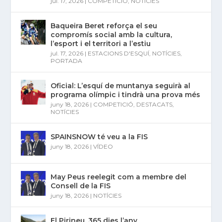
jul. 17, 2026
|
COMPETICIÓ
,
NOTÍCIES
Baqueira Beret reforça el seu
compromís social amb la cultura,
l’esport i el territori a l’estiu
jul. 17, 2026
|
ESTACIONS D'ESQUÍ
,
NOTÍCIES
,
PORTADA
Oficial: L’esquí de muntanya seguirà al
programa olímpic i tindrà una prova més
juny 18, 2026
|
COMPETICIÓ
,
DESTACATS
,
NOTÍCIES
SPAINSNOW té veu a la FIS
juny 18, 2026
|
VÍDEO
May Peus reelegit com a membre del
Consell de la FIS
juny 18, 2026
|
NOTÍCIES
El Pirineu, 365 dies l’any